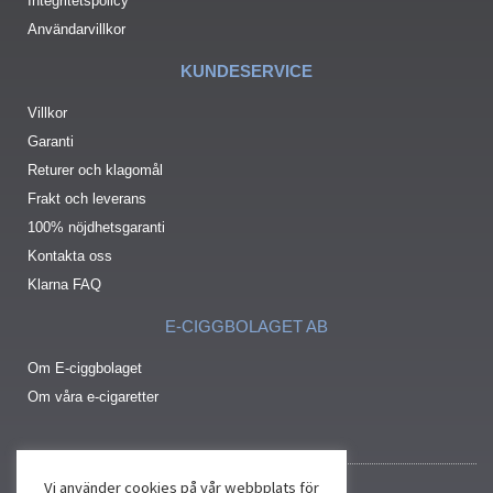
Integritetspolicy
Användarvillkor
KUNDESERVICE
Villkor
Garanti
Returer och klagomål
Frakt och leverans
100% nöjdhetsgaranti
Kontakta oss
Klarna FAQ
E-CIGGBOLAGET AB
Om E-ciggbolaget
Om våra e-cigaretter
Vi använder cookies på vår webbplats för