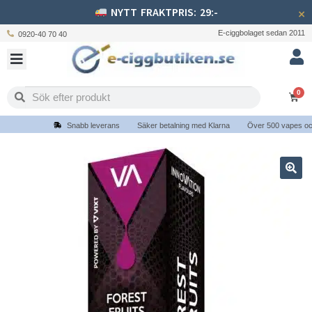
NYTT FRAKTPRIS: 29:-
×
E-ciggbolaget sedan 2011
0920-40 70 40
0
Snabb leverans
Säker betalning med Klarna
Över 500 vapes och e