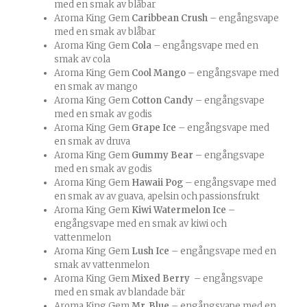
med en smak av blåbar
Aroma King Gem
Caribbean Crush
– engångsvape
med en smak av blåbar
Aroma King Gem
Cola
– engångsvape med en
smak av cola
Aroma King Gem
Cool
Mango
– engångsvape med
en smak av mango
Aroma King Gem
Cotton
Candy
– engångsvape
med en smak av godis
Aroma King Gem
Grape
Ice
– engångsvape med
en smak av druva
Aroma King Gem
Gummy Bear
– engångsvape
med en smak av godis
Aroma King Gem
Hawaii
Pog
– engångsvape med
en smak av av guava, apelsin och passionsfrukt
Aroma King Gem
Kiwi Watermelon Ice
–
engångsvape med en smak av kiwi och
vattenmelon
Aroma King Gem
Lush
Ice
– engångsvape med en
smak av vattenmelon
Aroma King Gem
Mixed
Berry
– engångsvape
med en smak av blandade bär
Aroma King Gem
Mr. Blue
– engångsvape med en