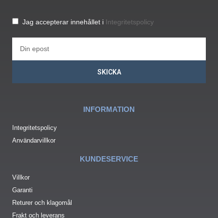
Jag accepterar innehållet i
Integritetspolicy
SKICKA
INFORMATION
Integritetspolicy
Användarvillkor
KUNDESERVICE
Villkor
Garanti
Returer och klagomål
Frakt och leverans