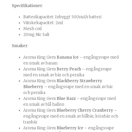
Specifikationer
:
Batterikapacitet: Inbyggt 500mAh batteri
Vätskekapacitet: 2ml
Mesh coil
20mg Nic Salt
Smaker
:
Aroma King Gem
Banana
Ice
– engångsvape med
en smak av banan
Aroma King Gem
Berry Peach
– engångsvape
med en smak av bär och persika
Aroma King Gem
Blackberry Strawberry
Blueberry
– engångsvape med en smak av bär
och persika
Aroma King Gem
Blue
Razz
– engångsvape med
en smak av blå hallon
Aroma King Gem
Blueberry Cherry Cranberry
–
engångsvape med en smak av blåbär, körsbär och
tranbär
Aroma King Gem
Blueberry
Ice
– engångsvape