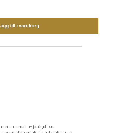
ägg till i varukorg
med en smak av jordgubbar
vape med en smak av jordgubbar och