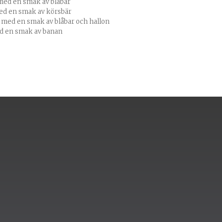
ed en smak av blåbar
d en smak av körsbär
med en smak av blåbar och hallon
 en smak av banan