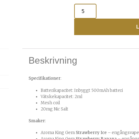
L
Beskrivning
Specifikationer
:
Batterikapacitet: Inbyggt 500mAh batteri
Vätskekapacitet: 2ml
Mesh coil
20mg Nic Salt
Smaker
:
Aroma King Gem
Strawberry Ice
– engångsvape 
Aroma King Gem
Strawberry Banana
– engångs