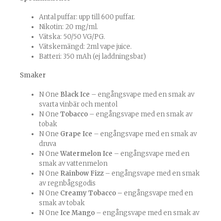
Antal puffar: upp till 600 puffar.
Nikotin: 20 mg/ml.
Vätska: 50/50 VG/PG.
Vätskemängd: 2ml vape juice.
Batteri: 350 mAh (ej laddningsbar)
Smaker
N One
Black Ice
– engångsvape med en smak av
svarta vinbär och mentol
N One
Tobacco
– engångsvape med en smak av
tobak
N One
Grape
Ice
– engångsvape med en smak av
druva
N One
Watermelon Ice
– engångsvape med en
smak av vattenmelon
N One
Rainbow Fizz
– engångsvape med en smak
av regnbågsgodis
N One
Creamy Tobacco –
engångsvape med en
smak av tobak
N One
Ice Mango
– engångsvape med en smak av