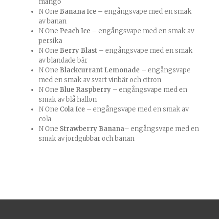
mango
N One
Banana Ice
– engångsvape med en smak
av banan
N One
Peach Ice
– engångsvape med en smak av
persika
N One
Berry Blast
– engångsvape med en smak
av blandade bär
N One
Blackcurrant Lemonade
– engångsvape
med en smak av svart vinbär och citron
N One
Blue Raspberry
– engångsvape med en
smak av blå hallon
N One
Cola Ice
– engångsvape med en smak av
cola
N One
Strawberry Banana
– engångsvape med en
smak av jordgubbar och banan