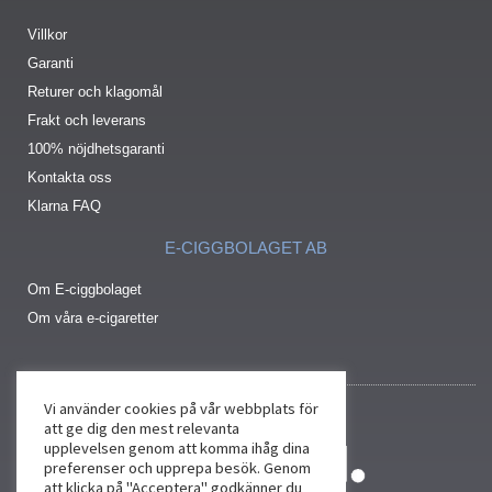
Villkor
Garanti
Returer och klagomål
Frakt och leverans
100% nöjdhetsgaranti
Kontakta oss
Klarna FAQ
E-CIGGBOLAGET AB
Om E-ciggbolaget
Om våra e-cigaretter
Vi använder cookies på vår webbplats för
att ge dig den mest relevanta
upplevelsen genom att komma ihåg dina
preferenser och upprepa besök. Genom
att klicka på "Acceptera" godkänner du