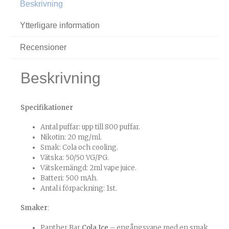
Beskrivning
Ytterligare information
Recensioner
Beskrivning
Specifikationer
Antal puffar: upp till 800 puffar.
Nikotin: 20 mg/ml.
Smak: Cola och cooling.
Vätska: 50/50 VG/PG.
Vätskemängd: 2ml vape juice.
Batteri: 500 mAh.
Antal i förpackning: 1st.
Smaker
:
Panther Bar
Cola Ice
– engångsvape med en smak