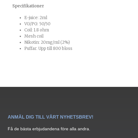
Specifikationer
E-juice: 2ml
VG/PG: 50/50
Coil: 1.8 ohm
Mesh coil
Nikotin: 20mg/ml (2%)
Puffar: Upp till 800 bloss
ANMÄL DIG TILL VÅRT NYHETSBREV!
Få de bästa erbjudandena före alla andra.