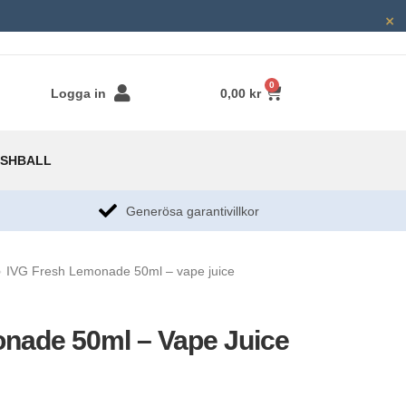
×
0
Logga in
0,00
kr
SHBALL
g
Generösa garantivillkor​
IVG Fresh Lemonade 50ml – vape juice
nade 50ml – Vape Juice