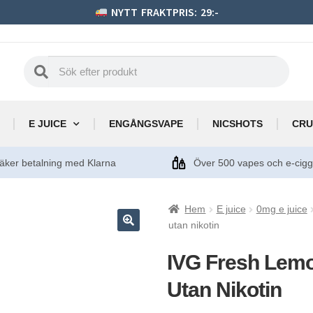
NYTT FRAKTPRIS: 29:-
E JUICE
ENGÅNGSVAPE
NICSHOTS
CRU
äker betalning med Klarna
Över 500 vapes och e-cig
Hem
E juice
0mg e juice
utan nikotin
IVG Fresh Lemo
Utan Nikotin