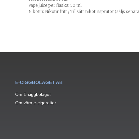
Vape juice per flaska: 50 ml
Nikotin: Nikotinfritt / Tillsätt nikotinsprutor (säljs separa
E-CIGGBOLAGET AB
Om E-ciggbolaget
Om våra e-cigaretter