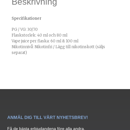
Beskrivning
Specifikationer
PG / VG: 30/70
Flaskstorlek: 40 ml och 80 ml
Vape juice per flaska: 60 ml & 100 ml
Nikotinnivå: Nikotinfri / Lägg till nikotinskott (säljs
separat)
ANMÄL DIG TILL VÅRT NYHETSBREV!
Få de bästa erbjudandena före alla andra.