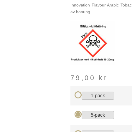
Innovation Flavour Arabic Toba
av honung.
79,00
kr
1-pack
5-pack