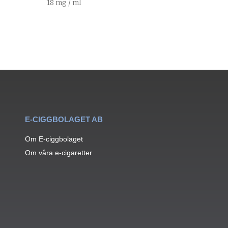
18 mg / ml
E-CIGGBOLAGET AB
Om E-ciggbolaget
Om våra e-cigaretter