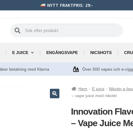
NYTT FRAKTPRIS: 29:-
E JUICE
ENGÅNGSVAPE
NICSHOTS
CRU
äker betalning med Klarna
Över 500 vapes och e-cig
Hem
E juice
Nikotin e-liq
– vape juice med nikotin
Innovation Fla
– Vape Juice Me