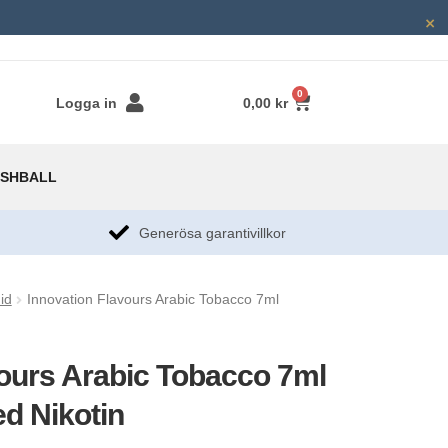
×
0
Logga in
0,00
kr
SHBALL
g
Generösa garantivillkor​
uid
Innovation Flavours Arabic Tobacco 7ml
vours Arabic Tobacco 7ml
d Nikotin