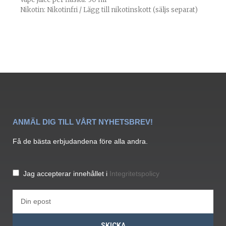
Nikotin: Nikotinfri / Lägg till nikotinskott (säljs separat)
ANMÄL DIG TILL VÅRT NYHETSBREV!
Få de bästa erbjudandena före alla andra.
Jag accepterar innehållet i
Integritetspolicy
SKICKA