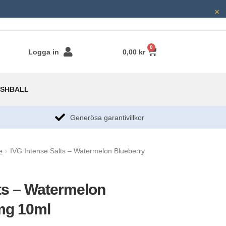
×
0
Logga in
0,00
kr
SHBALL
g
Generösa garantivillkor​
e
IVG Intense Salts – Watermelon Blueberry
ts – Watermelon
mg 10ml