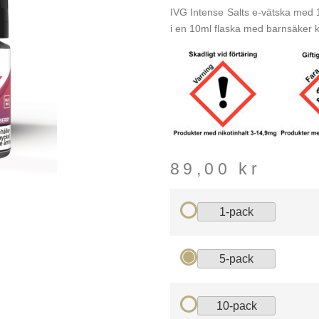
IVG Intense Salts e-vätska med 
i en 10ml flaska med barnsäker k
89,00
kr
1-pack
5-pack
10-pack