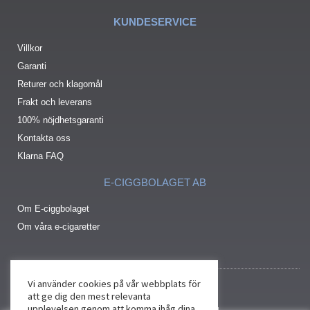
KUNDESERVICE
Villkor
Garanti
Returer och klagomål
Frakt och leverans
100% nöjdhetsgaranti
Kontakta oss
Klarna FAQ
E-CIGGBOLAGET AB
Om E-ciggbolaget
Om våra e-cigaretter
Vi använder cookies på vår webbplats för
att ge dig den mest relevanta
upplevelsen genom att komma ihåg dina