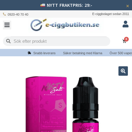
NYTT FRAKTPRIS: 29:-
×
E-ciggbolaget sedan 2011
0920-40 70 40
0
Snabb leverans
Säker betalning med Klarna
Över 500 vapes oc