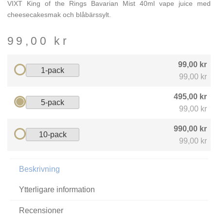
VIXT King of the Rings Bavarian Mist 40ml vape juice med
cheesecakesmak och blåbärssylt.
99,00
kr
99,00 kr
1-pack
99,00 kr
495,00 kr
5-pack
99,00 kr
990,00 kr
10-pack
99,00 kr
Beskrivning
Ytterligare information
Recensioner