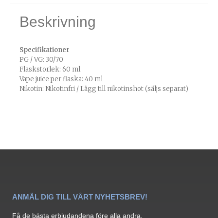
Beskrivning
Specifikationer
PG / VG: 30/70
Flaskstorlek: 60 ml
Vape juice per flaska: 40 ml
Nikotin: Nikotinfri / Lägg till nikotinshot (säljs separat)
ANMÄL DIG TILL VÅRT NYHETSBREV!
Få de bästa erbjudandena före alla andra.