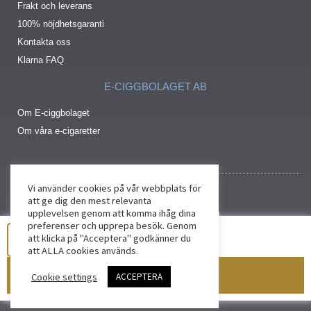
Frakt och leverans
100% nöjdhetsgaranti
Kontakta oss
Klarna FAQ
E-CIGGBOLAGET AB
Om E-ciggbolaget
Om våra e-cigaretter
Vi använder cookies på vår webbplats för
att ge dig den mest relevanta
upplevelsen genom att komma ihåg dina
preferenser och upprepa besök. Genom
att klicka på "Acceptera" godkänner du
att ALLA cookies används.
Lägg till i varukorg
Cookie settings
ACCEPTERA