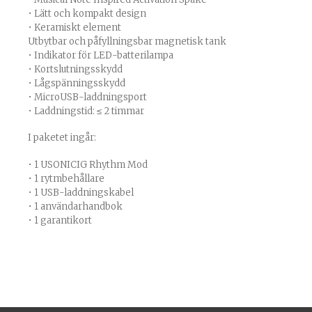
• Lätt och kompakt design
• Keramiskt element
Utbytbar och påfyllningsbar magnetisk tank
• Indikator för LED-batterilampa
• Kortslutningsskydd
• Lågspänningsskydd
• MicroUSB-laddningsport
• Laddningstid: ≤ 2 timmar
I paketet ingår:
• 1 USONICIG Rhythm Mod
• 1 rytmbehållare
• 1 USB-laddningskabel
• 1 användarhandbok
• 1 garantikort