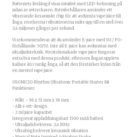
Batteriets livslängd visas intuitivt med LED-belysning på
sidan av avtryckaren. Rytmbehållaren använder ett
vibrerande keramiskt chip för att avdunsta vape juice till
ånga, rörelserna i vibrationerna mäts upp till en nivå över
2,4 miljoner gånger per sekund.
Vi rekommenderar att du använder E-juice med VG / PG-
förhållande: 50/50. Inte all E-juice kan avdunstas med
ultraljudsteknik. Mentolsmakade vape juice fungerar
extra bra med denna produkt, eftersom ångan upplevs
kallare än i vanlig ånga, så att den förstärker kylan från
en mentol vape juice.
USONICIG Rhythm UltraSonic Portable Starter Kit
Funktioner:
• Mått – 96 x 51 mm x 38 mm
• Allt-i-ett-design
• 2 ml juice kapacitet
Integrerat uppladdningsbart 1500 mAh batteri
• Ultraljudsfrekvens: 2,4 MHz
• Ultrahögfrekvent keramisk vibration
• Musical Note Inspired Activation Spake