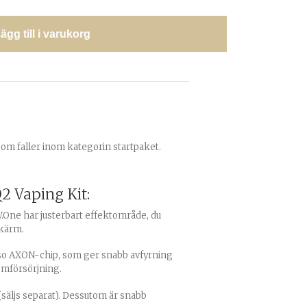
ägg till i varukorg
som faller inom kategorin startpaket.
 Vaping Kit:
W.One har justerbart effektområde, du
kärm.
sso AXON-chip, som ger snabb avfyrning
römförsörjning.
 (säljs separat). Dessutom är snabb