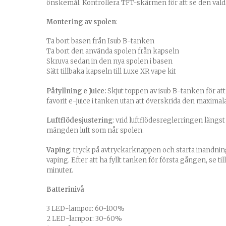
önskemål. Kontrollera TFT-skärmen för att se den vald
Montering av spolen
:
Ta bort basen från Isub B-tanken
Ta bort den använda spolen från kapseln
Skruva sedan in den nya spolen i basen
Sätt tillbaka kapseln till Luxe XR vape kit
Påfyllning e Juice:
Skjut toppen av isub B-tanken för at
favorit e-juice i tanken utan att överskrida den maximal
Luftflödesjustering
: vrid luftflödesreglerringen längst
mängden luft som når spolen.
Vaping
: tryck på avtryckarknappen och starta inandning
vaping. Efter att ha fyllt tanken för första gången, se til
minuter.
Batterinivå
3 LED-lampor: 60-100%
2 LED-lampor: 30-60%