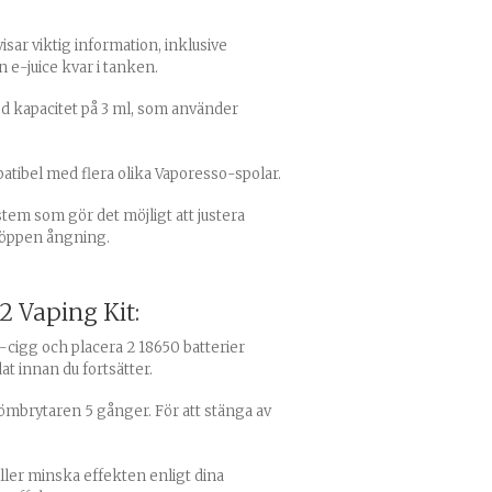
sar viktig information, inklusive
 e-juice kvar i tanken.
ed kapacitet på 3 ml, som använder
atibel med flera olika Vaporesso-spolar.
stem som gör det möjligt att justera
r öppen ångning.
 Vaping Kit:
e-cigg och placera 2 18650 batterier
ddat innan du fortsätter.
trömbrytaren 5 gånger. För att stänga av
ller minska effekten enligt dina