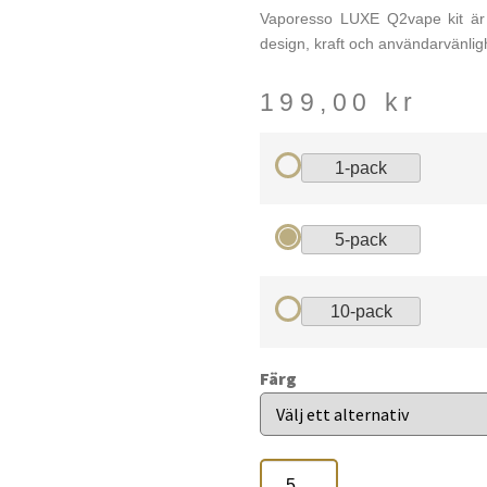
Vaporesso LUXE Q2vape kit är 
design, kraft och användarvänlig
199,00
kr
1-pack
5-pack
10-pack
Färg