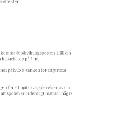
a effekten.
t komma åt påfyllningsporten. Häll din
a kapaciteten på 3 ml.
 ner på iSub b-tanken för att justera
en för att njuta av upplevelsen av din
l att spolen är ordentligt mättad i några