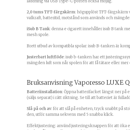
laddning via USB Type-C-porten också möjlig.
2,0 tums TFT-färgskärm
: högupplöst TFT-färgskärm vi
valkraft, batteritid, motstånd som används och mängden
iSub B Tank
: denna e cigarett innehåller isub B tank m
mesh spole.
Brett utbud av kompatibla spolar: isub B-tanken är komp
Justerbart luftflöde
: isub b-tanken har ett justeringssy
mängden luft som når spolen för att få tätare eller me
Bruksanvisning Vaporesso LUXE Q2
Batteriinstallation
: Öppna batterifacket längst ner på 
(säljs separat) i rätt riktning. Se till att batteriet är fulla
Slå på och av
: för att slå på enheten, tryck snabbt på s
den, utför samma sekvens med 5 snabba klick.
Effektjustering: använd justeringsknappen för att öka e