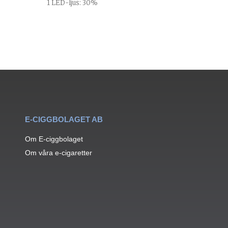
1 LED-ljus: 30%
E-CIGGBOLAGET AB
Om E-ciggbolaget
Om våra e-cigaretter