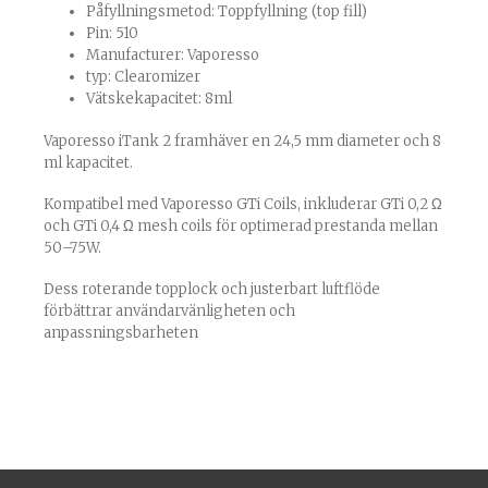
Påfyllningsmetod: Toppfyllning (top fill)
Pin: 510
Manufacturer: Vaporesso
typ: Clearomizer
Vätskekapacitet: 8ml
Vaporesso iTank 2 framhäver en 24,5 mm diameter och 8
ml kapacitet.
Kompatibel med Vaporesso GTi Coils, inkluderar GTi 0,2 Ω
och GTi 0,4 Ω mesh coils för optimerad prestanda mellan
50–75W.
Dess roterande topplock och justerbart luftflöde
förbättrar användarvänligheten och
anpassningsbarheten