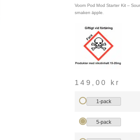
Voom Pod Mod Starter Kit – Sour 
smaken äpple.
149,00
kr
1-pack
5-pack