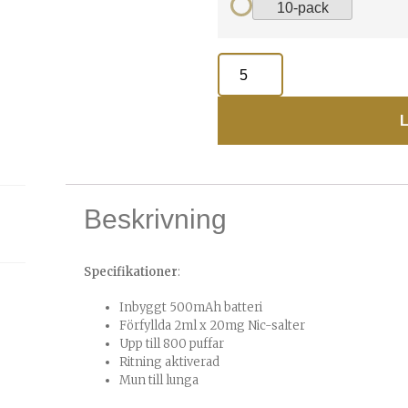
10-pack
L
Beskrivning
Specifikationer
:
Inbyggt 500mAh batteri
Förfyllda 2ml x 20mg Nic-salter
Upp till 800 puffar
Ritning aktiverad
Mun till lunga