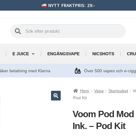
NYTT FRAKTPRIS: 29:-
E JUICE
ENGÅNGSVAPE
NICSHOTS
CRU
äker betalning med Klarna
Över 500 vapes och e-cig
Hem
Vape
Startpaket
V
Pod Kit
Voom Pod Mod S
Ink. – Pod Kit